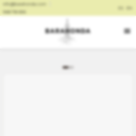
info@barahonda.com
ES
EN
968 718 696