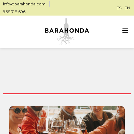
info@barahonda.com
ES
EN
968 718 696