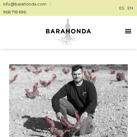
info@barahonda.com
ES
EN
968 718 696